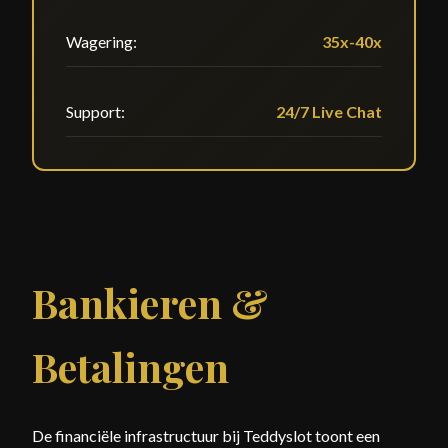
Wagering:
35x-40x
Support:
24/7 Live Chat
Bankieren &
Betalingen
De financiële infrastructuur bij Teddyslot toont een