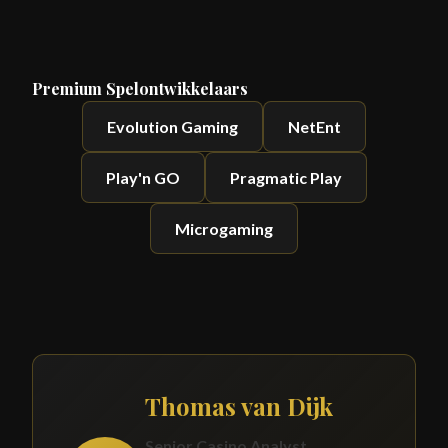
Premium Spelontwikkelaars
Evolution Gaming
NetEnt
Play'n GO
Pragmatic Play
Microgaming
Thomas van Dijk
Senior Casino Analyst