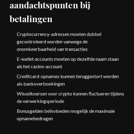
aandachtspunten bij
betalingen
Cryptocurrency-adressen moeten dubbel
gecontroleerd worden vanwege de
onomkeerbaarheid van transacties
E-wallet accounts moeten op dezelfde naam staan
als het casino-account
Creditcard-opnames kunnen teruggestort worden
als bankoverboekingen
Wisselkoersen voor crypto kunnen fluctueren tijdens
de verwerkingsperiode
Bonusgelden beïnvloeden mogelijk de maximale
opnamebedragen