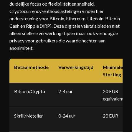
duidelijke focus op flexibiliteit en snelheid.
Cryptocurrency-enthousiastelingen vinden hier
ondersteuning voor Bitcoin, Ethereum, Litecoin, Bitcoin
Cash en Ripple (XRP). Deze digitale valuta's bieden niet
alleen snellere verwerkingstijden maar ook verhoogde
privacy voor gebruikers die waarde hechten aan
anonimiteit.
Betaalmethode
Verwerkingstijd
Minimale
Storting
Bitcoin/Crypto
2-4 uur
20 EUR
equivalent
Skrill/Neteller
0-24 uur
20 EUR