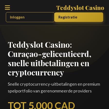
Teddyslot Casino
Inloggen
Registratie
Teddyslot Casino:
Curaçao-gelicentieerd,
snelle uitbetalingen en
cryptocurrency
Snelle cryptocurrency-uitbetalingen en premium
spelportfolio van gerenommeerde providers
TOT 5.000 CAD